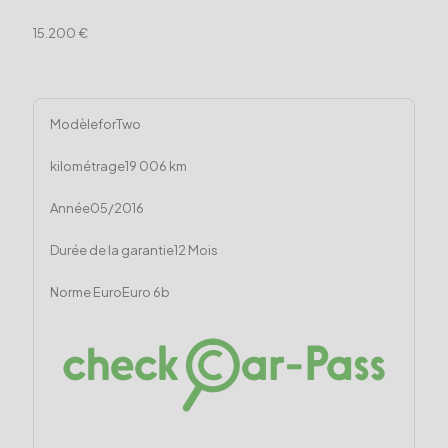
15.200 €
Modèle
forTwo
kilométrage
19 006 km
Année
05/2016
Durée de la garantie
12 Mois
Norme Euro
Euro 6b