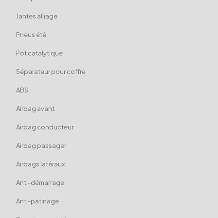
Jantes alliage
Pneus été
Pot catalytique
Séparateur pour coffre
ABS
Airbag avant
Airbag conducteur
Airbag passager
Airbags latéraux
Anti-démarrage
Anti-patinage