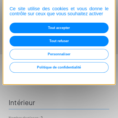
Cylindrée :
66 kW
Ce site utilise des cookies et vous donne le
contrôle sur ceux que vous souhaitez activer
Chevaux :
90 CH
Boîte :
5
Tout accepter
Nombre de cylindres :
3
Tout refuser
Carburant
Personnaliser
Politique de confidentialité
Émission principale de CO2 en grammes par km :
96 g/km
(mixte)
Carburant :
Essence
Intérieur
Nombre de places :
2