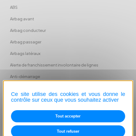
ABS
Airbag avant
Airbag conducteur
Airbag passager
Airbags latéraux
Alerte de franchissement involontaire de lignes
Anti-démarrage
Anti-patinage
Ce site utilise des cookies et vous donne le
contrôle sur ceux que vous souhaitez activer
Direction assistée
ESP
Tout accepter
Feux anti-brouillard
Tout refuser
Feux de route non éblouissants