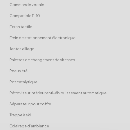
Commande vocale
Compatible E-10
Ecran tactile
Frein de stationnement électronique
Jantes alliage
Palettes de changement de vitesses
Pneus été
Pot catalytique
Rétroviseur intérieur anti-éblouissement automatique
Séparateur pour coffre
Trappe à ski
Éclairage d'ambiance