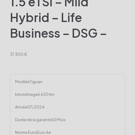
1.5 eTSI – Mild
Hybrid – Life
Business – DSG –
37.300 €
Modèle
Tiguan
kilométrage
6 630 km
Année
07/2024
Durée de la garantie
12 Mois
Norme Euro
Euro 6e