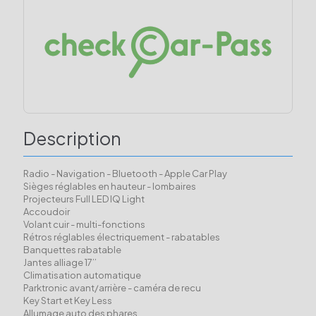
Description
Radio - Navigation - Bluetooth - Apple Car Play
Sièges réglables en hauteur - lombaires
Projecteurs Full LED IQ Light
Accoudoir
Volant cuir - multi-fonctions
Rétros réglables électriquement - rabatables
Banquettes rabatable
Jantes alliage 17’’
Climatisation automatique
Parktronic avant/arrière - caméra de recu
Key Start et Key Less
Allumage auto des phares