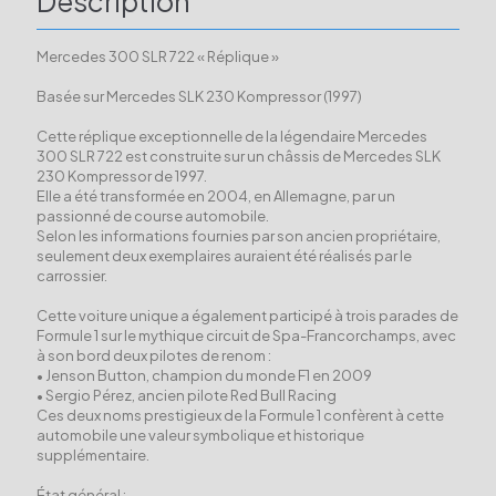
Description
Mercedes 300 SLR 722 « Réplique »
Basée sur Mercedes SLK 230 Kompressor (1997)
Cette réplique exceptionnelle de la légendaire Mercedes
300 SLR 722 est construite sur un châssis de Mercedes SLK
230 Kompressor de 1997.
Elle a été transformée en 2004, en Allemagne, par un
passionné de course automobile.
Selon les informations fournies par son ancien propriétaire,
seulement deux exemplaires auraient été réalisés par le
carrossier.
Cette voiture unique a également participé à trois parades de
Formule 1 sur le mythique circuit de Spa-Francorchamps, avec
à son bord deux pilotes de renom :
• Jenson Button, champion du monde F1 en 2009
• Sergio Pérez, ancien pilote Red Bull Racing
Ces deux noms prestigieux de la Formule 1 confèrent à cette
automobile une valeur symbolique et historique
supplémentaire.
État général :