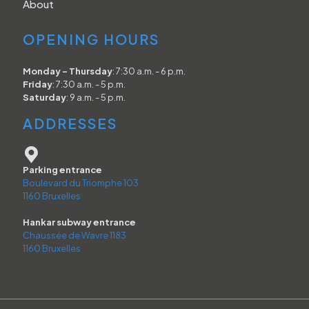
About
OPENING HOURS
Monday - Thursday
: 7:30 a.m. - 6 p.m.
Friday
: 7:30 a.m. - 5 p.m.
Saturday
: 9 a.m. - 5 p.m.
ADDRESSES
Parking entrance
Boulevard du Triomphe 103
1160 Bruxelles
Hankar subway entrance
Chaussée de Wavre 1183
1160 Bruxelles