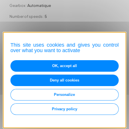
Gearbox :
Automatique
Number of speeds :
5
Fuels
This site uses cookies and gives you control
over what you want to activate
Fuel category :
Essence
primary CO² emission in Gram per Km :
220g/Km
OK, accept all
Deny all cookies
Indoor
Personalize
Number of seats :
2
Privacy policy
Upholstery :
Tissu