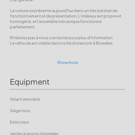
La voiture se présente aujourd’hui dans un très bel état de
fonctionnement et de présentation. L’intérieur est propre et
homogène, et l’ensemble mécanique fonctionne
parfaitement.
N'hésitez pas à nous contacter pour plus d'information.
Le véhicule est visible dans notre showroom à Bruxelles.
Show more
Equipment
Volant amovible
Siège tissu
Extincteur
Jantes à rayons chromées