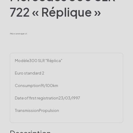
722 « Réplique »
Price on request
Modèle
300 SLR "Réplica"
Euro standard
2
Consumption
9l/100km
Date of first registration
23/03/1997
Transmission
Propulsion