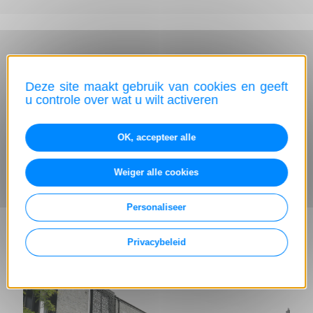
Deze site maakt gebruik van cookies en geeft
u controle over wat u wilt activeren
BLIJF OP DE HOOGTE VAN HET NIEUWS
Het actuele nieuws en
OK, accepteer alle
onze evenementen
Weiger alle cookies
BEKIJK AL ONZE ARTIKELEN
Personaliseer
Privacybeleid