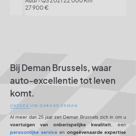
Audi - Q3
2021
22 000 Km
BM
27 900 €
46
Bij Deman Brussels, waar
auto-excellentie tot leven
komt.
ONTDEK UW GARAGE DEMAN
Al meer dan 25 jaar zet Deman Brussels zich in om u
voertuigen van onberispelijke kwaliteit
, een
persoonlijke service
en
ongeëvenaarde expertise