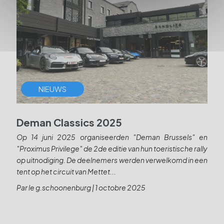
NIEUWS
Deman Classics 2025
Dé
Op 14 juni 2025 organiseerden "Deman Brussels" en
Cet
"Proximus Privilege" de 2de editie van hun toeristische rally
Fra
op uitnodiging. De deelnemers werden verwelkomd in een
lune
tent op het circuit van Mettet...
Par
Par le g.schoonenburg
|
1 octobre 2025