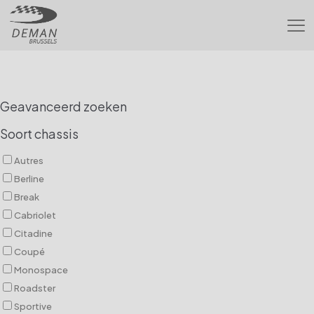
Geavanceerd zoeken
Soort chassis
Autres
Berline
Break
Cabriolet
Citadine
Coupé
Monospace
Roadster
Sportive