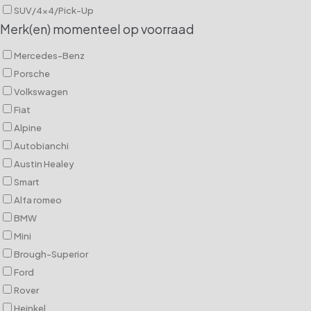
SUV/4x4/Pick-Up
Merk(en) momenteel op voorraad
Mercedes-Benz
Porsche
Volkswagen
Fiat
Alpine
Autobianchi
Austin Healey
Smart
Alfa romeo
BMW
Mini
Brough-Superior
Ford
Rover
Heinkel