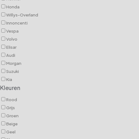
Honda
Willys-Overland
Innoncenti
Vespa
Volvo
Elisar
Audi
Morgan
Suzuki
Kia
Kleuren
Rood
Grijs
Groen
Beige
Geel