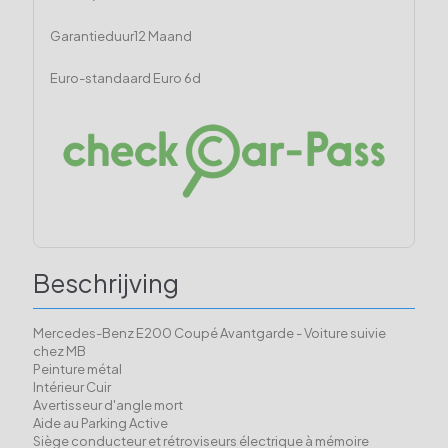
Garantieduur
12 Maand
Euro-standaard
Euro 6d
Beschrijving
Mercedes-Benz E200 Coupé Avantgarde - Voiture suivie
chez MB
Peinture métal
Intérieur Cuir
Avertisseur d'angle mort
Aide au Parking Active
Siège conducteur et rétroviseurs électrique à mémoire