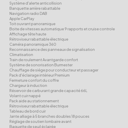
Système d'alerte anticollision
Banquette arrière rabattable
Navigation radio DAB
Apple CarPlay
Toit ouvrant panoramique
Boite de vitesses automatique 9 rapports et cruise controle
Affichage tête haute
Rétroviseur rabattable électrique
Caméra panoramique 360
Reconnaissance des panneaux de signalisation
Climatisation
Train de roulement Avantgarde confort
Système de sonorisation Burmester
Chauffage de siége pour conducteur et passager
Pack d'éclairage intérieur Premium
Fermeture confort du coffre
Chargeur à induction
Réservoir de carburant grande capacité 66L
Volant cuir nappé
Pack aide au stationnement
Rétroviseur rabattable électrique
Tableau de bord cuir
Jante alliage à 5 branches doubles 18 pouces
Réglage de soutien lombaire avant
Baguette de seuil éclairée