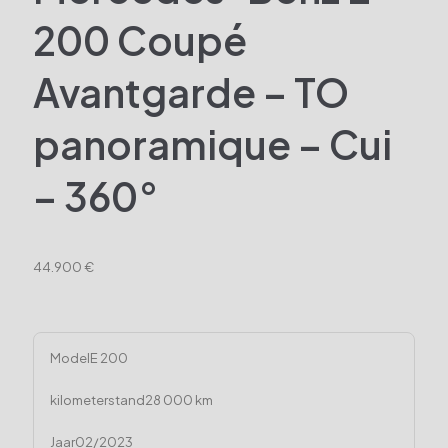
200 Coupé
Avantgarde – TO
panoramique – Cui
– 360°
44.900 €
Model
E 200
kilometerstand
28 000 km
Jaar
02/2023