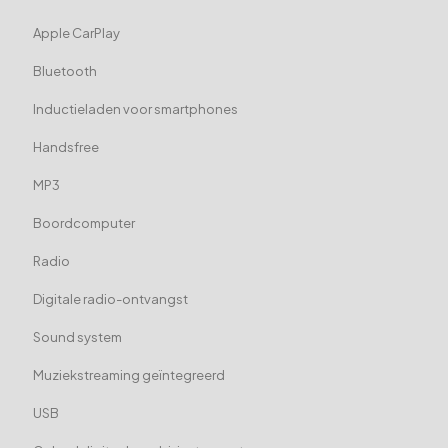
Apple CarPlay
Bluetooth
Inductieladen voor smartphones
Handsfree
MP3
Boordcomputer
Radio
Digitale radio-ontvangst
Sound system
Muziekstreaming geïntegreerd
USB