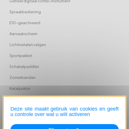
Geheel digitaal combi-instrument
Spraakbediening
E10-geactiveerd
Aanraakscherm
Lichtmetalen velgen
Sportpakket
Schakelpaddles
Zomerbanden
Katalysator
Binnenspiegel automatisch dimmend
Deze site maakt gebruik van cookies en geeft
Sportophanging
u controle over wat u wilt activeren
Bagageruimte-afscheiding