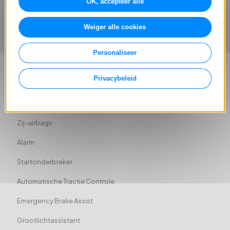
OK, accepteer alle
Sfeerverlichting
ABS
Weiger alle cookies
Achter airbag
Personaliseer
Hoofd airbag
Privacybeleid
Airbag bestuurder
Airbag passagier
Zij-airbags
Alarm
Startonderbreker
Automatische Tractie Controle
Emergency Brake Assist
Grootlichtassistent