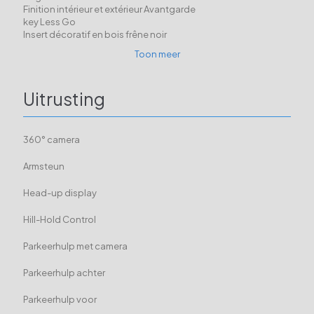
Finition intérieur et extérieur Avantgarde
key Less Go
Insert décoratif en bois frêne noir
Toon meer
Uitrusting
360° camera
Armsteun
Head-up display
Hill-Hold Control
Parkeerhulp met camera
Parkeerhulp achter
Parkeerhulp voor