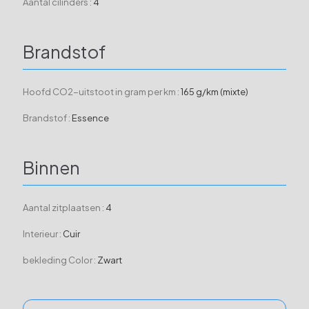
Aantal cilinders :
4
Brandstof
Hoofd CO2-uitstoot in gram per km :
165 g/km (mixte)
Brandstof :
Essence
Binnen
Aantal zitplaatsen :
4
Interieur :
Cuir
bekleding Color :
Zwart