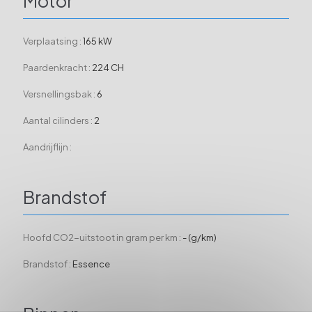
Motor
Verplaatsing :
165 kW
Paardenkracht :
224 CH
Versnellingsbak :
6
Aantal cilinders :
2
Aandrijflijn :
Brandstof
Hoofd CO2-uitstoot in gram per km :
- (g/km)
Brandstof :
Essence