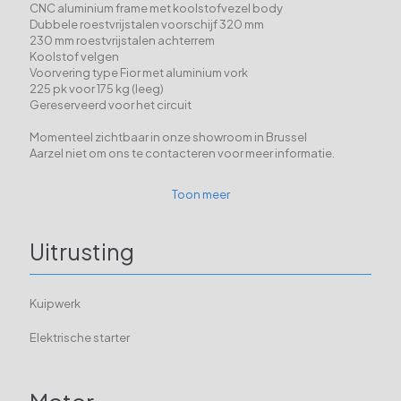
CNC aluminium frame met koolstofvezel body
Dubbele roestvrijstalen voorschijf 320 mm
230 mm roestvrijstalen achterrem
Koolstof velgen
Voorvering type Fior met aluminium vork
225 pk voor 175 kg (leeg)
Gereserveerd voor het circuit
Momenteel zichtbaar in onze showroom in Brussel
Aarzel niet om ons te contacteren voor meer informatie.
Toon meer
Uitrusting
Kuipwerk
Elektrische starter