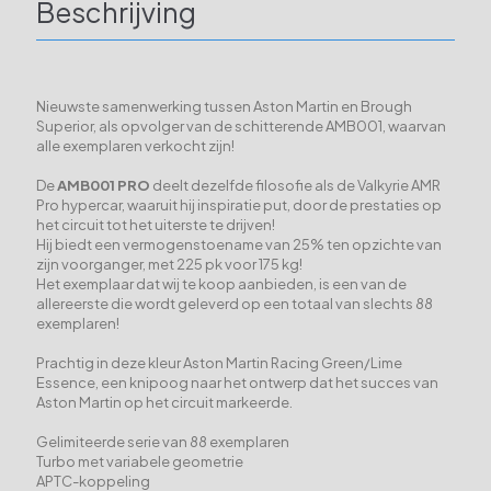
Beschrijving
Nieuwste samenwerking tussen Aston Martin en Brough
Superior, als opvolger van de schitterende AMB001, waarvan
alle exemplaren verkocht zijn!
De
AMB001 PRO
deelt dezelfde filosofie als de Valkyrie AMR
Pro hypercar, waaruit hij inspiratie put, door de prestaties op
het circuit tot het uiterste te drijven!
Hij biedt een vermogenstoename van 25% ten opzichte van
zijn voorganger, met 225 pk voor 175 kg!
Het exemplaar dat wij te koop aanbieden, is een van de
allereerste die wordt geleverd op een totaal van slechts 88
exemplaren!
Prachtig in deze kleur Aston Martin Racing Green/Lime
Essence, een knipoog naar het ontwerp dat het succes van
Aston Martin op het circuit markeerde.
Gelimiteerde serie van 88 exemplaren
Turbo met variabele geometrie
APTC-koppeling